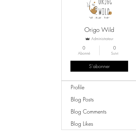
Origo Wild
Administrateur
0
0
Abonné
Suivi
S'abonner
Profile
Blog Posts
Blog Comments
Blog Likes