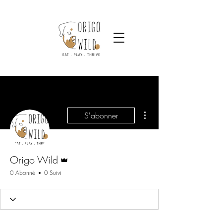
Plus d'actions
S'abonner
Administrateur
Origo Wild
0 Abonné
0 Suivi